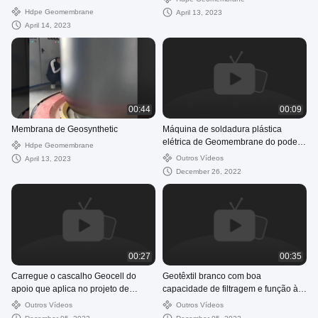
impermeável resistente do Hdpe do
Hdpe Geomembrane
April 13, 2023
forro da lagoa do Hdpe
April 14, 2023
00:44
00:09
Membrana de Geosynthetic
Máquina de soldadura plástica
elétrica de Geomembrane do poder
Hdpe Geomembrane
forte portátil pequeno barato por
Outros Vídeos
April 13, 2023
atacado
December 26, 2022
00:27
00:35
Carregue o cascalho Geocell do
Geotêxtil branco com boa
apoio que aplica no projeto de
capacidade de filtragem e função à
construção de estradas de
prova de fogo
Outros Vídeos
Outros Vídeos
mineração