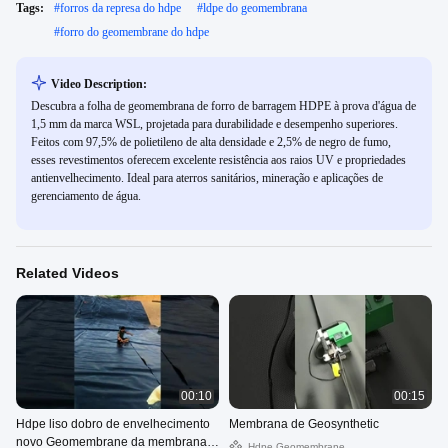
Tags:
#
forros da represa do hdpe
#
ldpe do geomembrana
#
forro do geomembrane do hdpe
Video Description:
Descubra a folha de geomembrana de forro de barragem HDPE à prova d'água de
1,5 mm da marca WSL, projetada para durabilidade e desempenho superiores.
Feitos com 97,5% de polietileno de alta densidade e 2,5% de negro de fumo,
esses revestimentos oferecem excelente resistência aos raios UV e propriedades
antienvelhecimento. Ideal para aterros sanitários, mineração e aplicações de
gerenciamento de água.
Related Videos
00:10
00:15
Hdpe liso dobro de envelhecimento
Membrana de Geosynthetic
novo Geomembrane da membrana
Hdpe Geomembrane