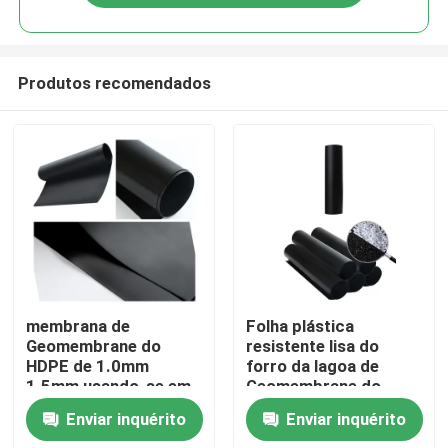
Produtos recomendados
Casa
membrana de
Folha plástica
Geomembrane do
resistente lisa do
HDPE de 1.0mm
forro da lagoa de
Produtos
1.5mm usando-se em
Geomembrane do
atar a prevenção do
HDPE para a
Enviar inquérito
Enviar inquérito
escoamento
mineração
vídeos