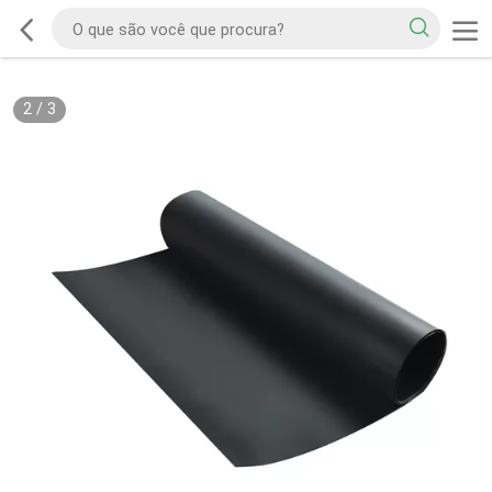
2
/
3