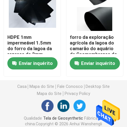
HDPE Geocell
Sacos de areia de Geofabric
HDPE 1mm
forro da exploração
impermeável 1.5mm
agrícola da lagoa do
do forro da lagoa da
camarão do aquário
Geotêxtil não tecido do filamento
represa de 2mm
de Geomembranes do
Geomembrane
forro da lagoa da
Enviar inquérito
Enviar inquérito
cultura aquática de
HDPE Geogrid Uniaxial
0.3mm 0.5mm
O HDPE Textured Geomembrane
Casa
Mapa do Site
Fale Conosco
Desktop Site
Mapa do Site
Privacy Policy
Placa plástica da drenagem
Qualidade
Tela de Geosynthetic
Fábrica da
Geosynthetic Clay Liner
china.Copyright © 2026 Anhui Wanshengli