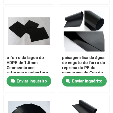
Sobre nós
Excursão da fábrica
Controle da qualidade
o forro da lagoa do
paisagem lisa da água
Peça umas citações
HDPE de 1.5mm
de esgoto do forro da
Geomembrane
represa do PE da
reforçou a cobertura
membrana de Geo do
plástica de polietileno
HDPE de 2mm
Tela de Geosynthetic
Enviar inquérito
Enviar inquérito
Membrana de Geosynthetic
Grade do reforço de Geosynthetic