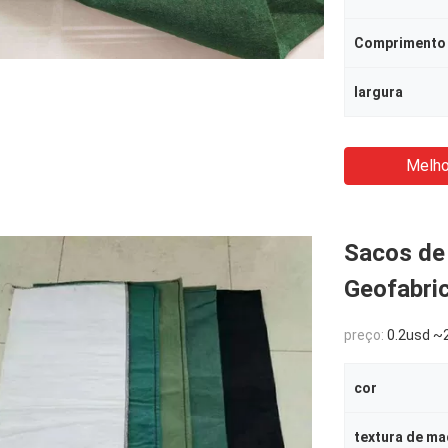
Comprimento
largura
Melho
Sacos de 
Geofabric
preço:
0.2usd ~2
cor
textura de ma