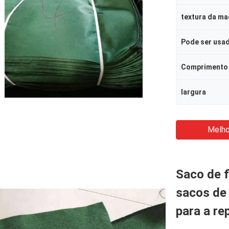
textura da ma
Pode ser usa
Comprimento
largura
Melho
Saco de f
sacos de 
para a re