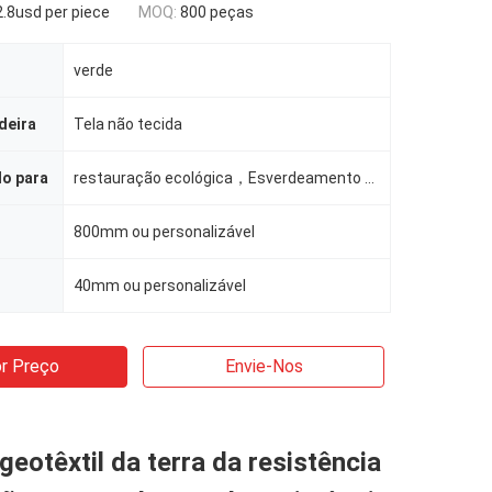
.8usd per piece
MOQ:
800 peças
verde
deira
Tela não tecida
do para
restauração ecológica，Esverdeamento de minas，Proteção de encostas rodoviárias，Quartos residenciais c
800mm ou personalizável
40mm ou personalizável
r Preço
Envie-Nos
 geotêxtil da terra da resistência