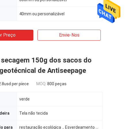
40mm ou personalizável
r Preço
Envie-Nos
 secagem 150g dos sacos do
 geotécnical de Antiseepage
.8usd per piece
MOQ:
800 peças
verde
deira
Tela não tecida
do para
restauração ecológica，Esverdeamento de minas，Proteção de encostas rodoviárias，Quartos residenciais c