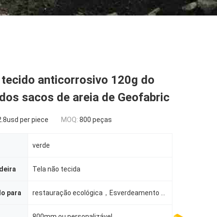
tecido anticorrosivo 120g do
 dos sacos de areia de Geofabric
.8usd per piece
MOQ:
800 peças
verde
deira
Tela não tecida
do para
restauração ecológica，Esverdeamento de minas，Proteção de encostas rodoviárias，Quartos residenciais c
800mm ou personalizável