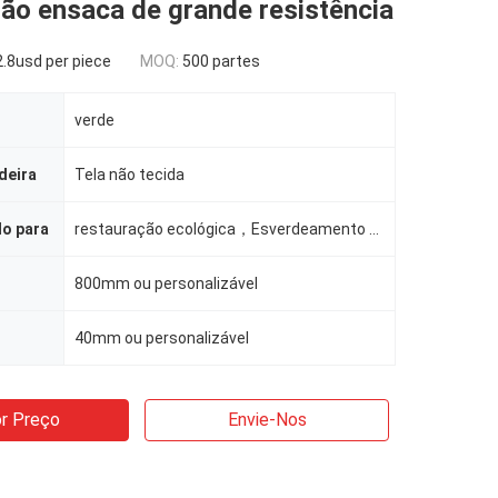
ão ensaca de grande resistência
.8usd per piece
MOQ:
500 partes
verde
deira
Tela não tecida
do para
restauração ecológica，Esverdeamento de minas，Proteção de encostas rodoviárias，Quartos residenciais c
800mm ou personalizável
40mm ou personalizável
r Preço
Envie-Nos