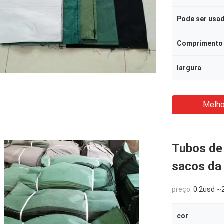
Pode ser usa
Comprimento
largura
Melho
Tubos de
sacos da 
preço:
0.2usd ~2
cor