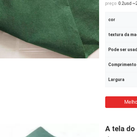
preço:
0.2usd ~2
cor
textura da ma
Pode ser usa
Comprimento
Largura
Melho
A tela do