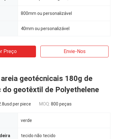
800mm ou personalizável
40mm ou personalizável
r Preço
Envie-Nos
areia geotécnicais 180g de
 do geotêxtil de Polyethelene
.8usd per piece
MOQ:
800 peças
verde
deira
tecido não tecido