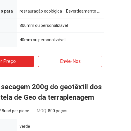
do para
restauração ecológica，Esverdeamento de minas，Proteção de encostas rodoviárias，Quartos residenciais c
800mm ou personalizável
40mm ou personalizável
r Preço
Envie-Nos
 secagem 200g do geotêxtil dos
tela de Geo da terraplenagem
.8usd per piece
MOQ:
800 peças
verde