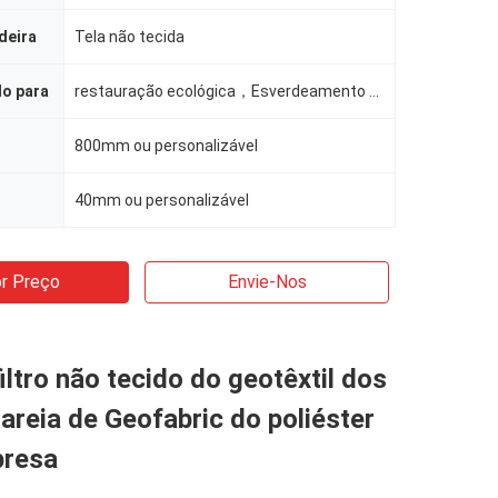
deira
Tela não tecida
do para
restauração ecológica，Esverdeamento de minas，Proteção de encostas rodoviárias，Quartos residenciais c
800mm ou personalizável
40mm ou personalizável
r Preço
Envie-Nos
iltro não tecido do geotêxtil dos
areia de Geofabric do poliéster
presa