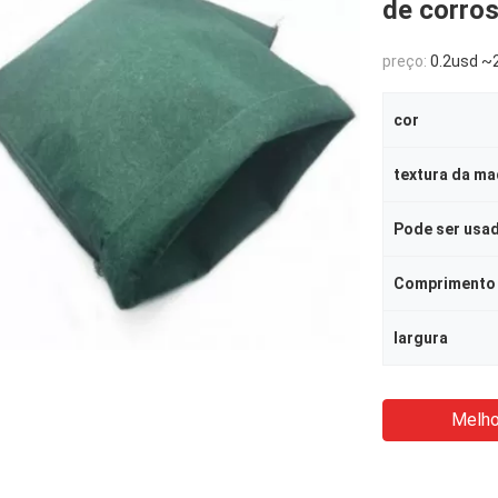
de corros
preço:
0.2usd ~2
cor
textura da ma
Pode ser usa
Comprimento
largura
Melho