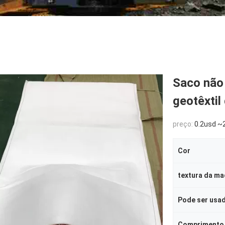
Saco não 
geotêxtil
preço:
0.2usd ~2
Cor
textura da ma
Pode ser usa
Comprimento