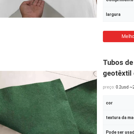
largura
Melho
Tubos de
geotêxtil
preço:
0.2usd ~2
cor
textura da ma
Pode ser usa