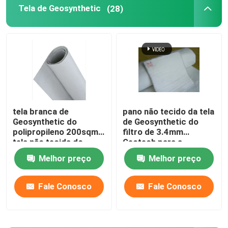
Tela de Geosynthetic
(28)
HDPE Geocell
Sacos de areia de Geofabric
Geotêxtil não tecido do filamento
tela branca de
pano não tecido da tela
Geosynthetic do
de Geosynthetic do
HDPE Geogrid Uniaxial
polipropileno 200sqm
filtro de 3.4mm
tela não tecida do
Geotech para a
geotêxtil de 4 onças
construção de
O HDPE Textured Geomembrane
Melhor preço
Melhor preço
estradas
Fale Conosco
Fale Conosco
Placa plástica da drenagem
Geosynthetic Clay Liner