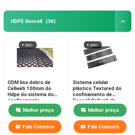
HDPE Geocell
(36)
ODM liso dobro de
Sistema celular
Cellweb 100mm do
plástico Textured do
Hdpe do sistema do
confinamento de
confinamento
Geocell Cellweb do
HDPE para a
Melhor preço
Melhor preço
construção de
estradas
Fale Conosco
Fale Conosco