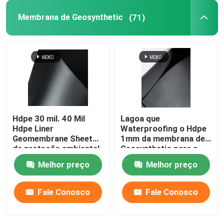
Membrana de Geosynthetic
(71)
Geomembrane composto
Rede composta da drenagem
3D Geomat
Hdpe 30 mil. 40 Mil
Lagoa que
Máquina de soldadura de Geomembrane
Hdpe Liner
Waterproofing o Hdpe
Geomembrane Sheet
1mm da membrana de
da proteção ambiental
Geosynthetic para a
proteção ambiental
Melhor preço
Melhor preço
Fale Conosco
Fale Conosco