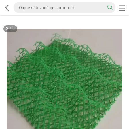
2
/
2