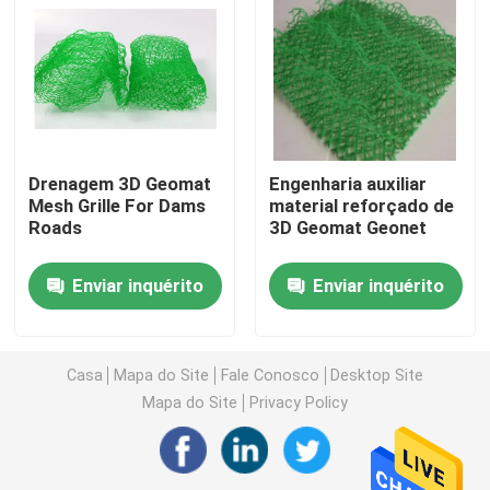
Sobre nós
Excursão da fábrica
Drenagem 3D Geomat
Engenharia auxiliar
Controle da qualidade
Mesh Grille For Dams
material reforçado de
Roads
3D Geomat Geonet
Peça umas citações
Enviar inquérito
Enviar inquérito
Tela de Geosynthetic
Casa
Mapa do Site
Fale Conosco
Desktop Site
Mapa do Site
Privacy Policy
Membrana de Geosynthetic
Grade do reforço de Geosynthetic