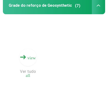
Grade do reforço de Geosynthetic
(7)
Geomembrane composto
Rede composta da drenagem
3D Geomat
Máquina de soldadura de Geomembrane
view
Ver tudo
all