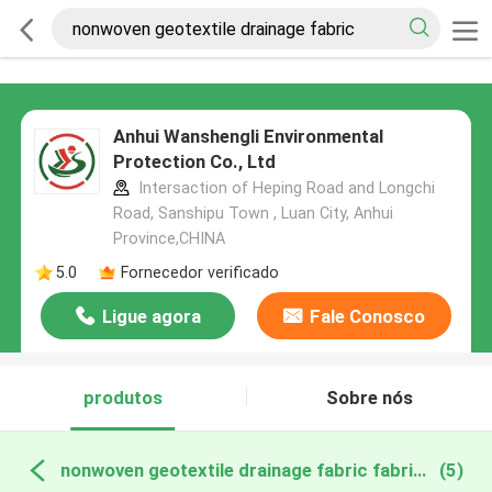
Anhui Wanshengli Environmental
Protection Co., Ltd
Intersaction of Heping Road and Longchi
Road, Sanshipu Town , Luan City, Anhui
Province,CHINA
5.0
Fornecedor verificado
Ligue agora
Fale Conosco
produtos
Sobre nós
nonwoven geotextile drainage fabric fabricação online
(5)