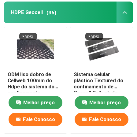
HDPE Geocell
(36)
ODM liso dobro de
Sistema celular
Cellweb 100mm do
plástico Textured do
Hdpe do sistema do
confinamento de
confinamento
Geocell Cellweb do
HDPE para a
Melhor preço
Melhor preço
construção de
estradas
Fale Conosco
Fale Conosco