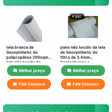
Sobre nós
Excursão da fábrica
Controle da qualidade
tela branca de
pano não tecido da tela
Geosynthetic do
de Geosynthetic do
polipropileno 200sqm
filtro de 3.4mm
Peça umas citações
tela não tecida do
Geotech para a
geotêxtil de 4 onças
construção de
Melhor preço
Melhor preço
estradas
Tela de Geosynthetic
Fale Conosco
Fale Conosco
Membrana de Geosynthetic
Grade do reforço de Geosynthetic